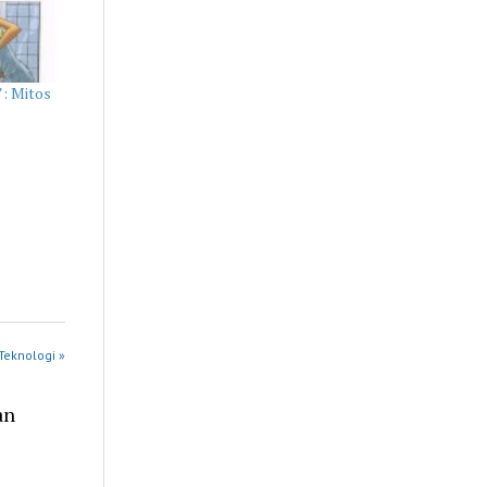
: Mitos
Teknologi »
an