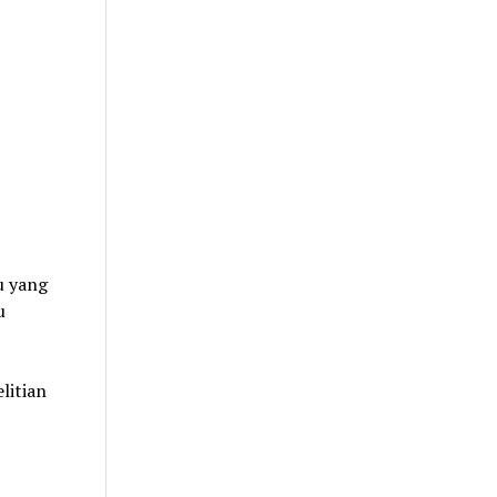
u yang
u
litian