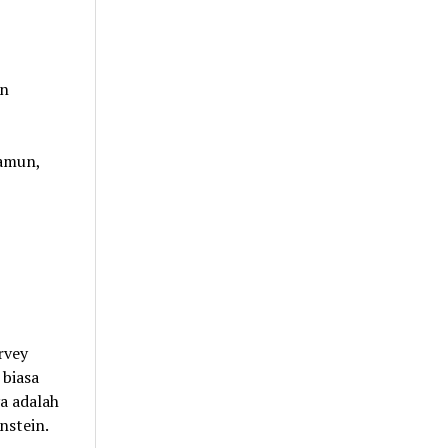
an
Namun,
rvey
 biasa
ya adalah
nstein.