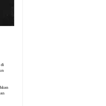
 di
mun
ahkan
kan