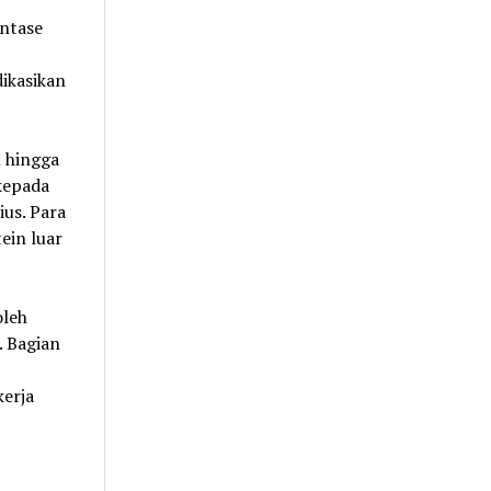
ntase
dikasikan
l hingga
 kepada
ius. Para
ein luar
oleh
. Bagian
kerja