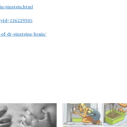
n/einstein.html
oryId=126229305
f-dr-einsteins-brain/