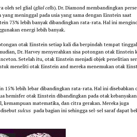
 oleh sel glial (
glial cells
). Dr. Diamond membandingkan perse
ain yang meninggal pada usia yang sama dengan Einstein saat
tein 73% lebih banyak dibandingkan rata-rata. Hal ini mengin
unakan energi lebih banyak.
ongan otak Einstein setiap kali dia berpindah tempat tingga
Kemudian, Dr. Harvey menyerahkan sisa potongan otak Einstein
inceton. Setelah itu, otak Einstein menjadi objek penelitian ser
ntuk meneliti otak Einstein and mereka menemukan otak Einst
15% lebih lebar dibandingkan rata-rata. Hal ini disebabkan 
ua hemisfer otak Einstein dibandingkan pada otak kebanyakan
al, kemampuan matematika, dan citra gerakan. Mereka juga
 disebut
sulcus
pada bagian ini sehingga sel-sel saraf dapat be